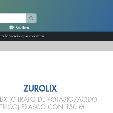
otra farmacia que conozcas!
ZUROLIX
LIX (CITRATO DE POTASIO/ACIDO
ITRICO) FRASCO CON 150 ML