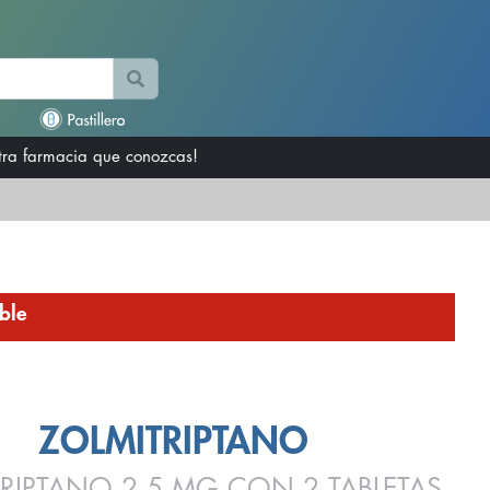
otra farmacia que conozcas!
ble
ZOLMITRIPTANO
RIPTANO 2.5 MG CON 2 TABLETAS