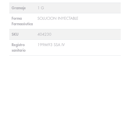
Gramaje
1 G
Forma
SOLUCION INYECTABLE
Farmacéutica
SKU
404230
Registro
199M93 SSA IV
sanitario