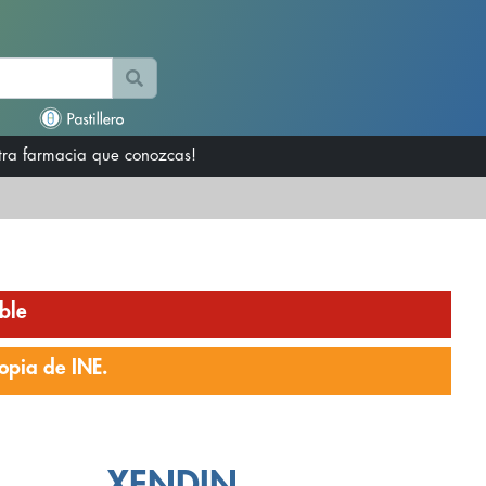
otra farmacia que conozcas!
ble
opia de INE.
XENDIN