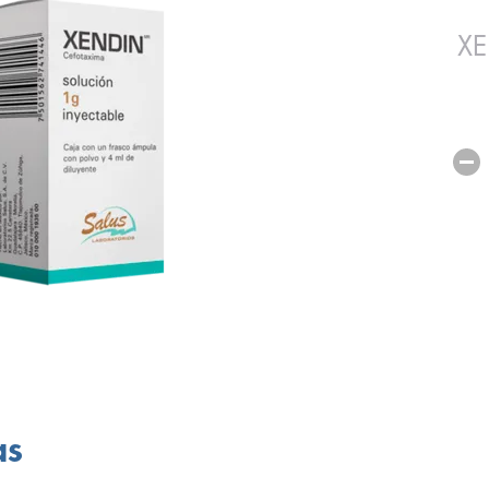
XE
as