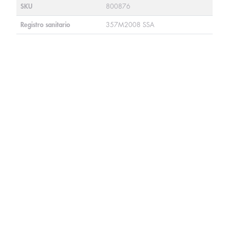
SKU
800876
Registro sanitario
357M2008 SSA