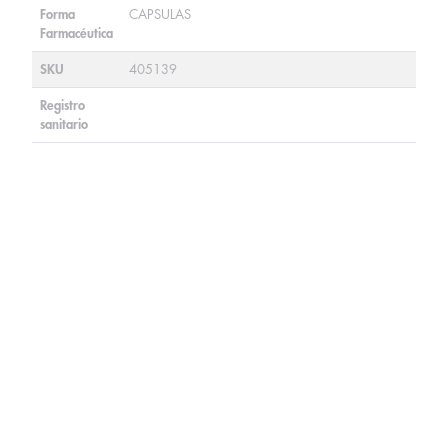
Forma
CAPSULAS
Farmacéutica
SKU
405139
Registro
sanitario