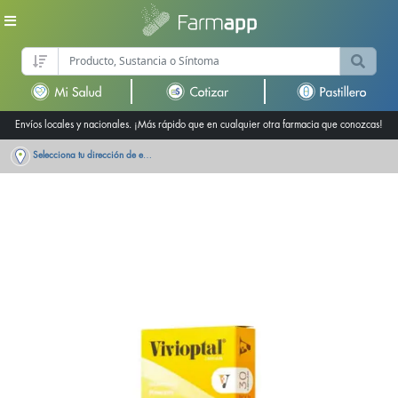
Envíos locales y nacionales. ¡Más rápido que en cualquier otra farmacia que conozcas!
Selecciona tu dirección de entrega