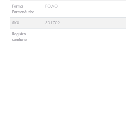
Forma
POLVO
Farmacéutica
SKU
801709
Registro
sanitario