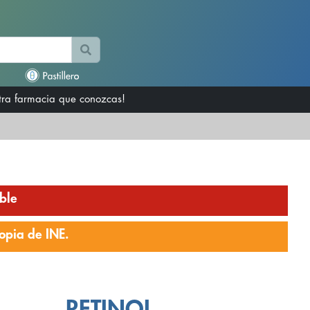
otra farmacia que conozcas!
ble
opia de INE.
RETINOL