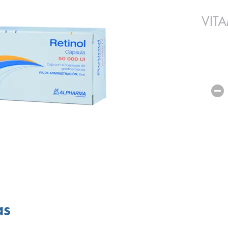
VIT
as