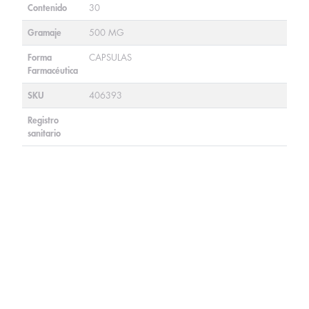
Contenido
30
Gramaje
500 MG
Forma
CAPSULAS
Farmacéutica
SKU
406393
Registro
sanitario