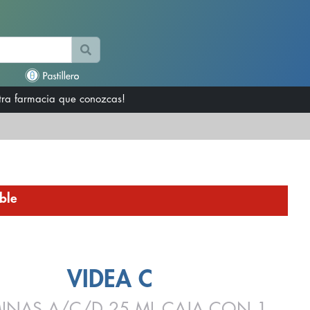
otra farmacia que conozcas!
ble
VIDEA C
MINAS A/C/D 25 ML CAJA CON 1