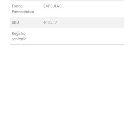
Forma
CAPSULAS
Farmacéutica
SKU
403552
Registro
sanitario