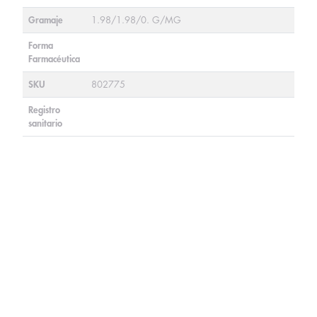
Gramaje
1.98/1.98/0. G/MG
Forma
Farmacéutica
SKU
802775
Registro
sanitario