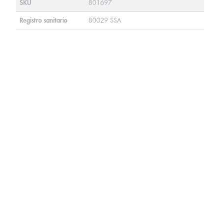
SKU
801697
Registro sanitario
80029 SSA