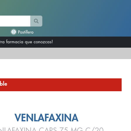
otra farmacia que conozcas!
ble
VENLAFAXINA
NLAFAXINA CAPS 75 MG C/20