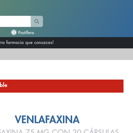
otra farmacia que conozcas!
ble
VENLAFAXINA
FAXINA 75 MG CON 20 CÁPSULAS