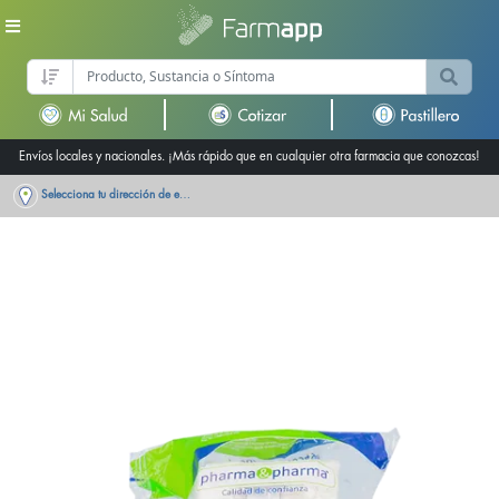
Envíos locales y nacionales. ¡Más rápido que en cualquier otra farmacia que conozcas!
Selecciona tu dirección de entrega