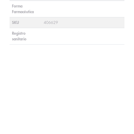
Forma
Farmacéutica
SKU
406629
Registro
sanitario