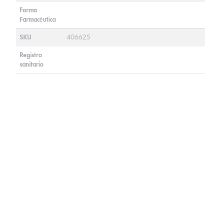
Forma
Farmacéutica
SKU
406625
Registro
sanitario