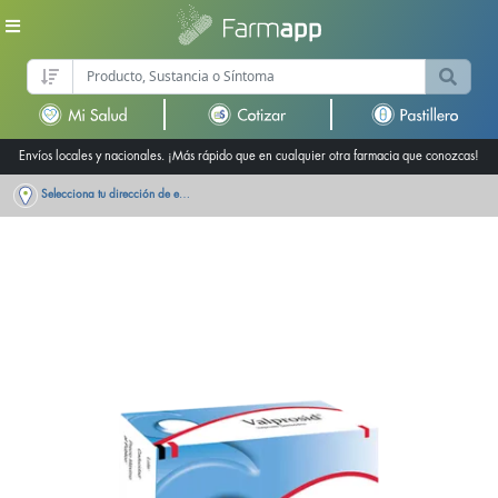
Envíos locales y nacionales. ¡Más rápido que en cualquier otra farmacia que conozcas!
Selecciona tu dirección de entrega