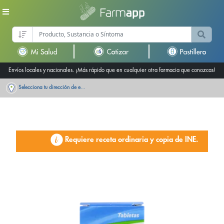
Envíos locales y nacionales. ¡Más rápido que en cualquier otra farmacia que conozcas!
Selecciona tu dirección de entrega
Requiere receta ordinaria y copia de INE.