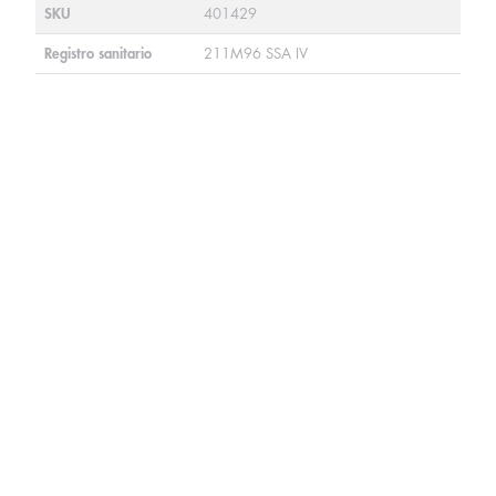
SKU
401429
Registro sanitario
211M96 SSA IV