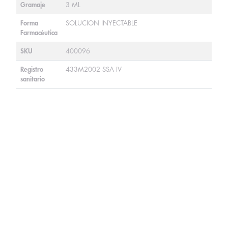
Gramaje
3 ML
Forma
SOLUCION INYECTABLE
Farmacéutica
SKU
400096
Registro
433M2002 SSA IV
sanitario