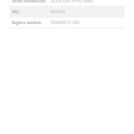
Forma Farmacéutica
SOLUCIÓN INYECTABLE
SKU
800835
Registro sanitario
284M2012 SSA