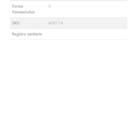
Forma
0
Farmacéutica
SKU
408114
Registro sanitario