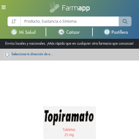
Envíos locales y nacionales. ¡Más rápido que en cualquier otra farmacia que conozcas!
Selecciona tu dirección de entrega