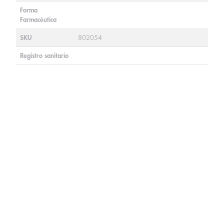
Forma
Farmacéutica
SKU
802054
Registro sanitario