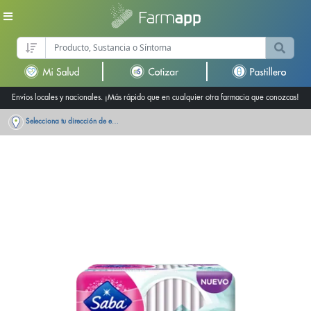
Envíos locales y nacionales. ¡Más rápido que en cualquier otra farmacia que conozcas!
Selecciona tu dirección de entrega