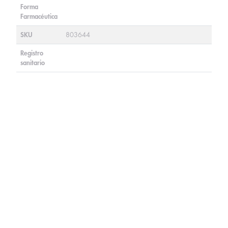
Forma
Farmacéutica
SKU
803644
Registro
sanitario