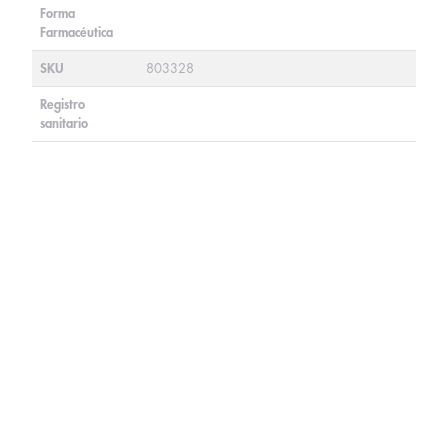
Forma
Farmacéutica
SKU
803328
Registro
sanitario