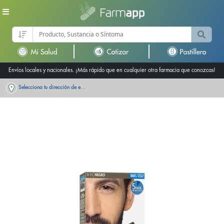
Envíos locales y nacionales. ¡Más rápido que en cualquier otra farmacia que conozcas!
Selecciona tu dirección de entrega