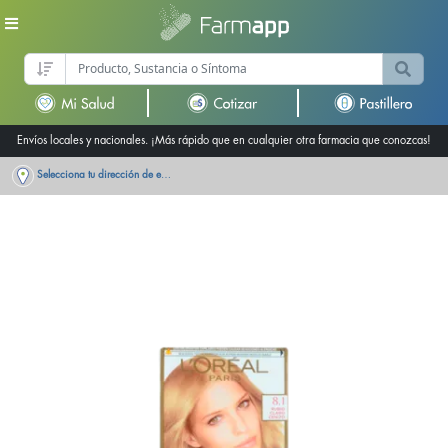
Envíos locales y nacionales. ¡Más rápido que en cualquier otra farmacia que conozcas!
Selecciona tu dirección de entrega