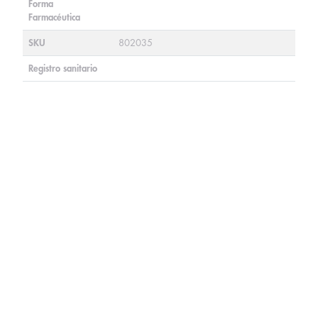
Forma
Farmacéutica
SKU
802035
Registro sanitario