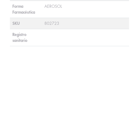
Forma
AEROSOL
Farmacéutica
SKU
802723
Registro
sanitario