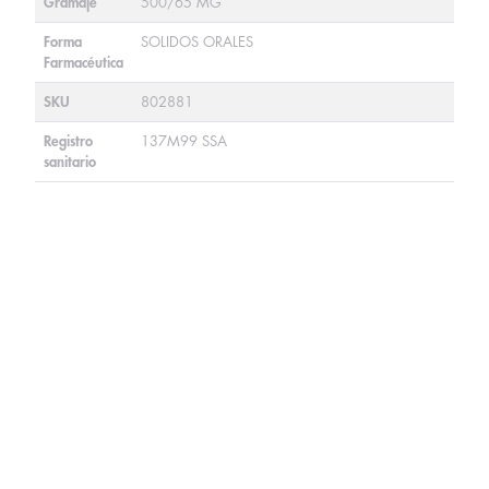
Gramaje
500/65 MG
Forma
SOLIDOS ORALES
Farmacéutica
SKU
802881
Registro
137M99 SSA
sanitario