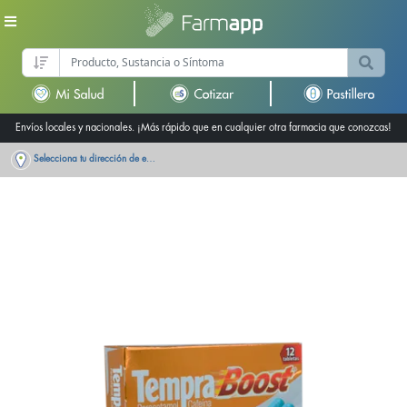
Envíos locales y nacionales. ¡Más rápido que en cualquier otra farmacia que conozcas!
Selecciona tu dirección de entrega