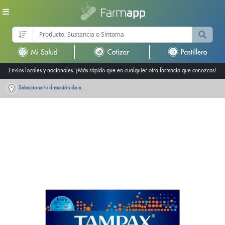
Envíos locales y nacionales. ¡Más rápido que en cualquier otra farmacia que conozcas!
Selecciona tu dirección de entrega