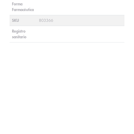
Forma
Farmacéutica
SKU
803366
Registro
sanitario