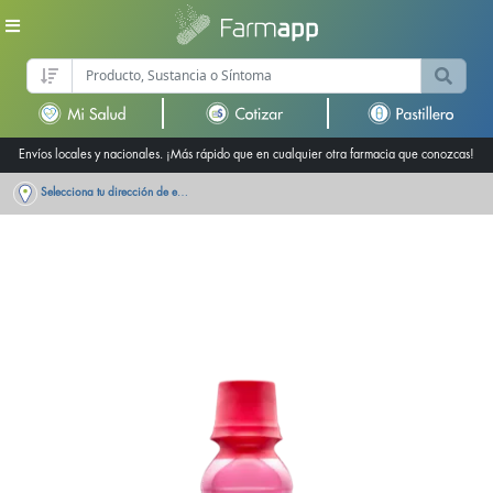
Envíos locales y nacionales. ¡Más rápido que en cualquier otra farmacia que conozcas!
Selecciona tu dirección de entrega