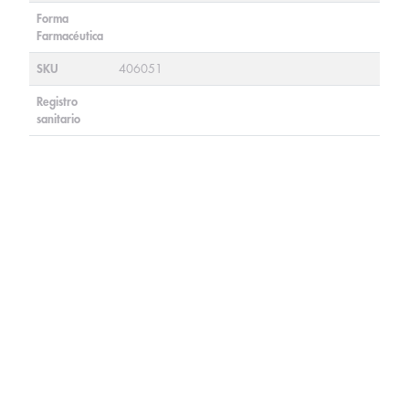
Forma
Farmacéutica
SKU
406051
Registro
sanitario