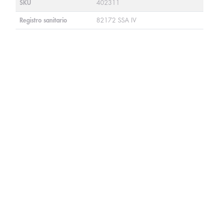
SKU
402311
Registro sanitario
82172 SSA IV