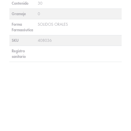
Contenido
30
Gramaje
0
Forma
SOLIDOS ORALES
Farmacéutica
SKU
408036
Registro
sanitario