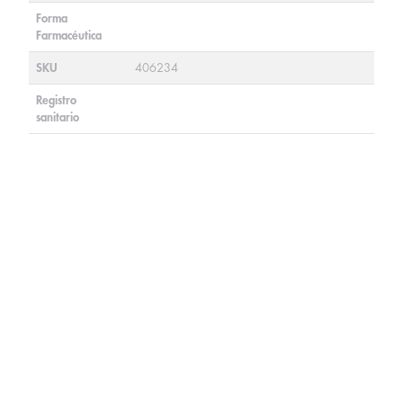
Forma
Farmacéutica
SKU
406234
Registro
sanitario