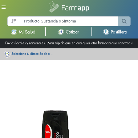
Envíos locales y nacionales. ¡Más rápido que en cualquier otra farmacia que conozcas!
Selecciona tu dirección de entrega