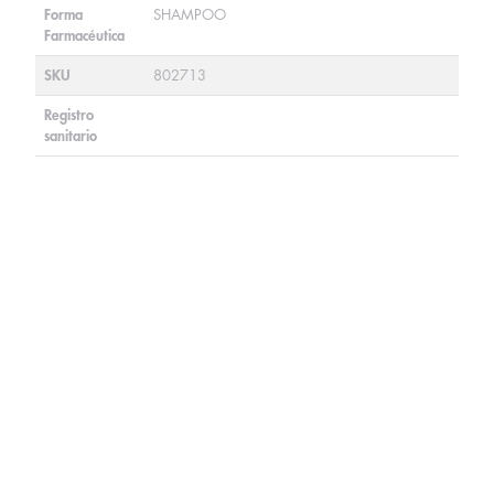
Forma
SHAMPOO
Farmacéutica
SKU
802713
Registro
sanitario