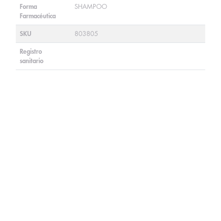
Forma
SHAMPOO
Farmacéutica
SKU
803805
Registro
sanitario