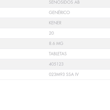
SENOSIDOS AB
GENÉRICO
KENER
20
8.6 MG
TABLETAS
405123
023M93 SSA IV