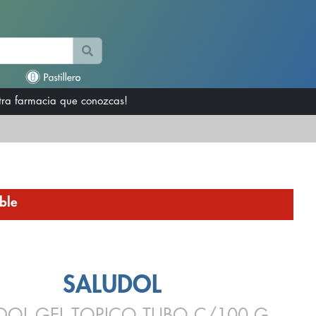
otra farmacia que conozcas!
ble
SALUDOL
DOL GEL TOPICO TUBO C/100 G