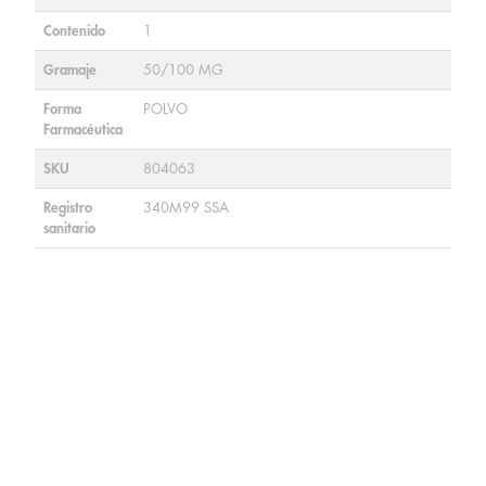
Contenido
1
Gramaje
50/100 MG
Forma
POLVO
Farmacéutica
SKU
804063
Registro
340M99 SSA
sanitario