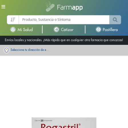
Envíos locales y nacionales. ¡Más rápido que en cualquier otra farmacia que conozcas!
Selecciona tu dirección de entrega