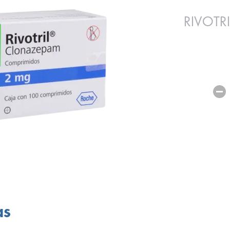
RIVOTR
as