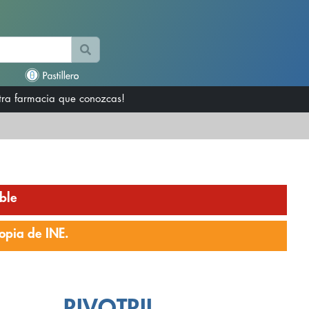
otra farmacia que conozcas!
ble
opia de INE.
RIVOTRIL