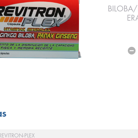
BILOBA
ER
as
REVITRON-PLEX