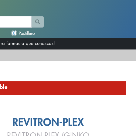
otra farmacia que conozcas!
ble
REVITRON-PLEX
REVITRON-PLEX (GINKO