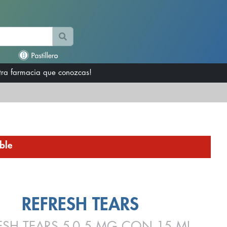
otra farmacia que conozcas!
ble
REFRESH TEARS
ESH TEARS 5-0.5 MG CON 15 ML