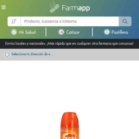
Envíos locales y nacionales. ¡Más rápido que en cualquier otra farmacia que conozcas!
Selecciona tu dirección de entrega