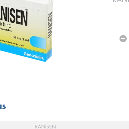
as
RANISEN