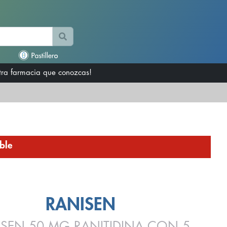
otra farmacia que conozcas!
ble
RANISEN
ISEN 50 MG RANITIDINA CON 5