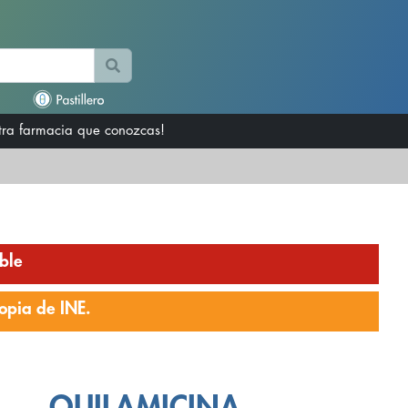
otra farmacia que conozcas!
ble
opia de INE.
QUILAMICINA